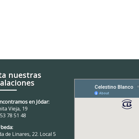
ita nuestras
talaciones
ncontramos en Jódar:
ita Vieja, 19
53 78 51 48
Úbeda:
a de Linares, 22. Local 5