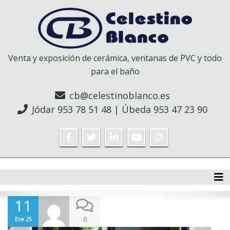
Venta y exposición de cerámica, ventanas de PVC y todo
para el baño
cb@celestinoblanco.es
Jódar
953 78 51 48
| Úbeda
953 47 23 90
Tog
11
0
Ene 25