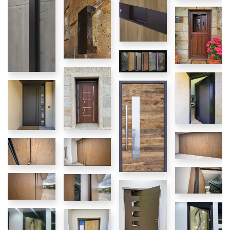
Tiradores
Tiradores
embutidos
Tiradores
exclusivos
Puertas
exclusivos
de calle
Colección
2025
Puertas
Puertas
Puertas
de calle
de calle
de calle
Puertas
de calle
Paneles
Puertas
Puertas
de pvc
de pvc
de pvc
Sistemas
Elegancia
Pivotante
de cierre
Monoblock