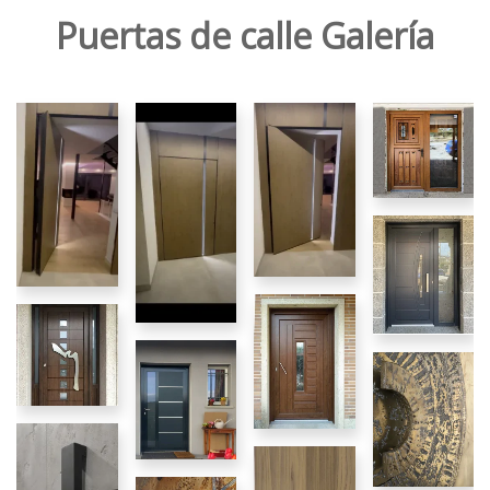
Puertas de calle Galería
Doble
hoja
Iluminación
Apertura
Tirador
led
motorizada
embutido
Cristal fijo
Clásica
Estilo
Puertas
Tiradores
de calle
exclusivos