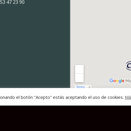
53 47 23 90
esionando el botón "Acepto" estás aceptando el uso de cookies.
Má
rivacidad