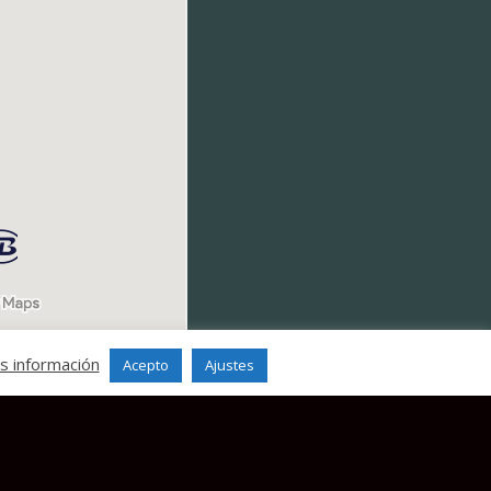
s información
Acepto
Ajustes