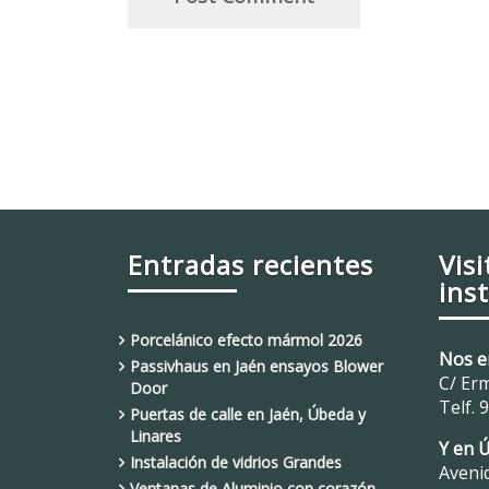
Entradas recientes
Vis
ins
Porcelánico efecto mármol 2026
Nos e
Passivhaus en Jaén ensayos Blower
C/ Erm
Door
Telf.
9
Puertas de calle en Jaén, Úbeda y
Linares
Y en 
Instalación de vidrios Grandes
Avenid
Ventanas de Aluminio con corazón