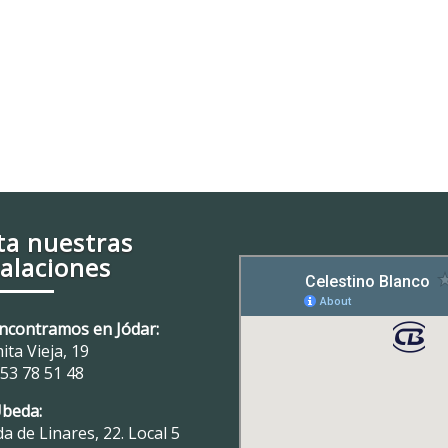
ita nuestras
talaciones
ncontramos en Jódar:
ita Vieja, 19
53 78 51 48
Úbeda:
a de Linares, 22. Local 5