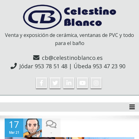
Venta y exposición de cerámica, ventanas de PVC y todo
para el baño
cb@celestinoblanco.es
Jódar
953 78 51 48
| Úbeda
953 47 23 90
Tog
17
-
Mar 21