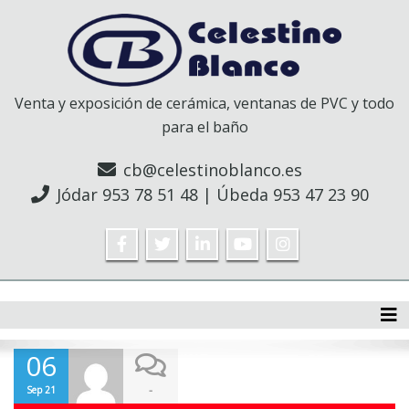
Venta y exposición de cerámica, ventanas de PVC y todo
para el baño
cb@celestinoblanco.es
Jódar
953 78 51 48
| Úbeda
953 47 23 90
Tog
06
-
Sep 21