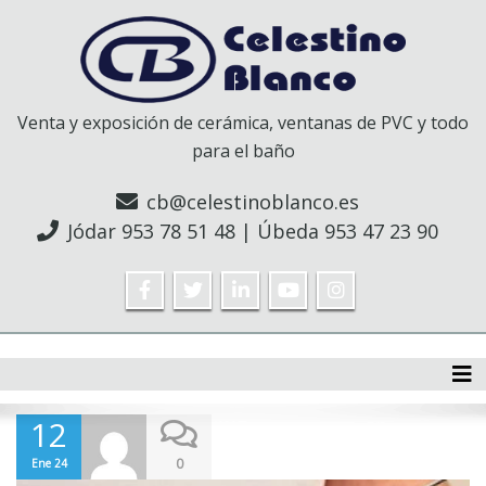
Venta y exposición de cerámica, ventanas de PVC y todo
para el baño
cb@celestinoblanco.es
Jódar
953 78 51 48
| Úbeda
953 47 23 90
Tog
12
0
Ene 24