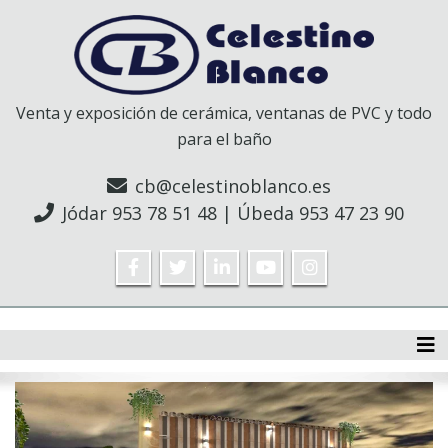
Venta y exposición de cerámica, ventanas de PVC y todo
para el baño
cb@celestinoblanco.es
Jódar
953 78 51 48
| Úbeda
953 47 23 90
Tog